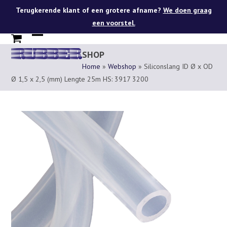
Skip
Terugkerende klant of een grotere afname?
We doen graag
to
een voorstel.
content
Open
Close
SHOP
mobile
mobile
Home
»
Webshop
»
Siliconslang ID Ø x OD
menu
menu
Ø 1,5 x 2,5 (mm) Lengte 25m HS: 3917 3200