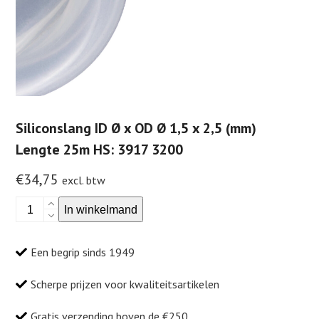
Siliconslang ID Ø x OD Ø 1,5 x 2,5 (mm)
Lengte 25m HS: 3917 3200
€
34,75
excl. btw
Siliconslang
In winkelmand
ID
Ø
Een begrip sinds 1949
x
OD
Scherpe prijzen voor kwaliteitsartikelen
Ø
1,5
Gratis verzending boven de €250