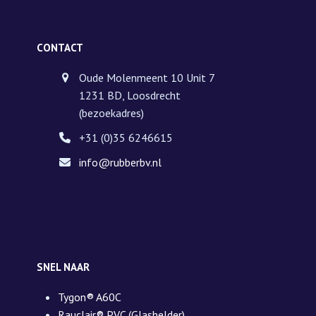
CONTACT
Oude Molenmeent 10 Unit 7
1231 BD, Loosdrecht
(bezoekadres)
+31 (0)35 6246615
info@rubberbv.nl
SNEL NAAR
Tygon® A60C
Rauclair® PVC (Glashelder)