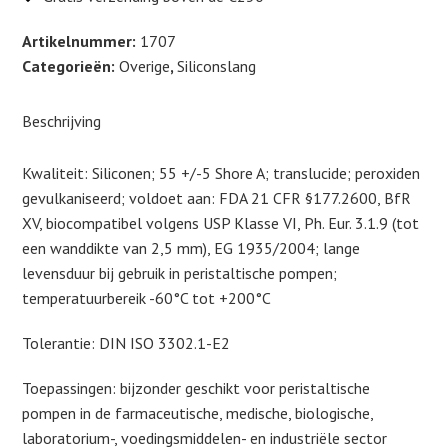
x
2,5
Artikelnummer:
1707
(mm)
Categorieën:
Overige
,
Siliconslang
Lengte
25m
Beschrijving
HS:
3917
Kwaliteit: Siliconen; 55 +/-5 Shore A; translucide; peroxiden
3200
gevulkaniseerd; voldoet aan: FDA 21 CFR §177.2600, BfR
aantal
XV, biocompatibel volgens USP Klasse VI, Ph. Eur. 3.1.9 (tot
een wanddikte van 2,5 mm), EG 1935/2004; lange
levensduur bij gebruik in peristaltische pompen;
temperatuurbereik -60°C tot +200°C
Tolerantie: DIN ISO 3302.1-E2
Toepassingen: bijzonder geschikt voor peristaltische
pompen in de farmaceutische, medische, biologische,
laboratorium-, voedingsmiddelen- en industriële sector