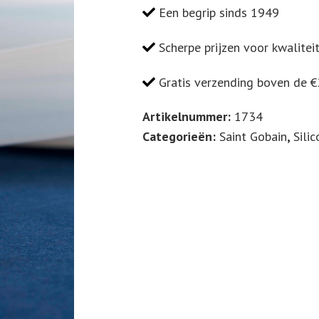
ID
Een begrip sinds 1949
Ø
x
Scherpe prijzen voor kwalitei
OD
Gratis verzending boven de 
Ø
8
Artikelnummer:
1734
x
Categorieën:
Saint Gobain
,
Sili
12
(mm)
Rollengte
25m
761857
HS:
3917
3200
aantal