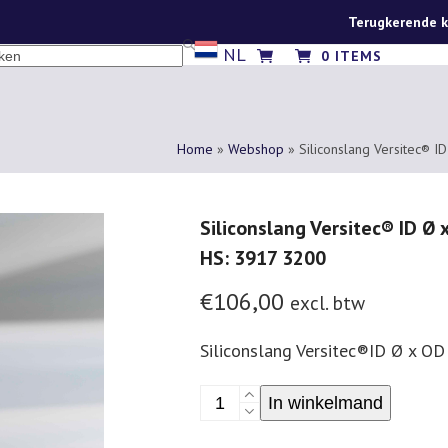
Terugkerende k
NL
CH
0 ITEMS
Home
»
Webshop
»
Siliconslang Versitec®
Siliconslang Versitec® ID Ø
HS: 3917 3200
€
106,00
excl. btw
Siliconslang Versitec®ID Ø x O
Siliconslang
In winkelmand
Versitec®