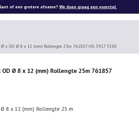
lant of een grotere afname?
We doen graag een voorstel.
 ID Ø x OD Ø 8 x 12 (mm) Rollengte 25m 761857 HS: 3917 3200
 x OD Ø 8 x 12 (mm) Rollengte 25m 761857
D Ø 8 x 12 (mm) Rollengte 25 m