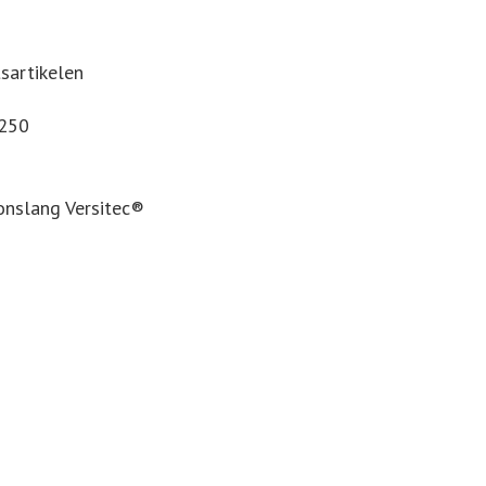
tsartikelen
€250
conslang Versitec®