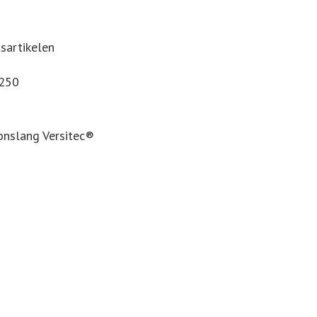
tsartikelen
€250
conslang Versitec®