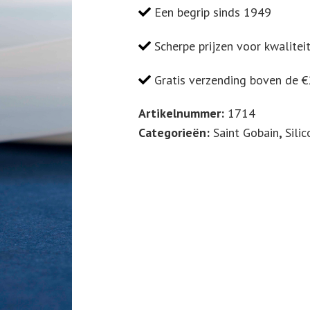
ID
Een begrip sinds 1949
Ø
x
Scherpe prijzen voor kwalitei
OD
Gratis verzending boven de 
Ø
3
Artikelnummer:
1714
x
Categorieën:
Saint Gobain
,
Sili
5
(mm)
Rollengte
50m
761812
HS:
3917
3200
Country