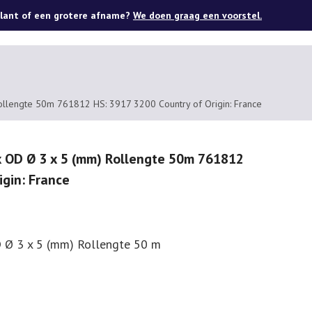
lant of een grotere afname?
We doen graag een voorstel.
Rollengte 50m 761812 HS: 3917 3200 Country of Origin: France
 x OD Ø 3 x 5 (mm) Rollengte 50m 761812
igin: France
D Ø 3 x 5 (mm) Rollengte 50 m