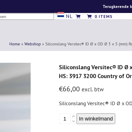
Terugkerende k
NL
CH
0 ITEMS
Home
»
Webshop
»
Siliconslang Versitec® ID Ø x OD Ø 3 x 5 (mm) 
Siliconslang Versitec® ID Ø
HS: 3917 3200 Country of Or
€
66,00
excl. btw
Siliconslang Versitec® ID Ø x O
Siliconslang
In winkelmand
Versitec®