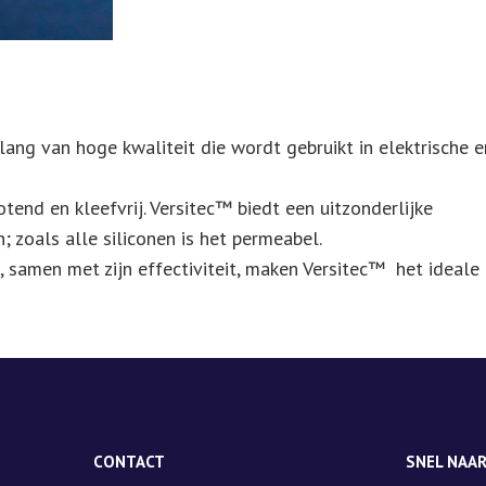
of
Origin:
France
aantal
slang van hoge kwaliteit die wordt gebruikt in elektrische e
tend en kleefvrij. Versitec™ biedt een uitzonderlijke
 zoals alle siliconen is het permeabel.
, samen met zijn effectiviteit, maken Versitec™ het ideale
CONTACT
SNEL NAA