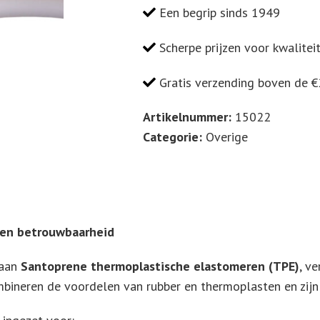
ID
Een begrip sinds 1949
Ø
x
Scherpe prijzen voor kwalitei
OD
Gratis verzending boven de 
Ø
8
Artikelnummer:
15022
x
Categorie:
Overige
12,8
(mm)
Rollengte
25m
HS:
 en betrouwbaarheid
3917
3200
 aan
Santoprene thermoplastische elastomeren (TPE)
, v
aantal
bineren de voordelen van rubber en thermoplasten en zijn