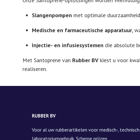
Onze Santoprene-oplossingen worden veelvuldig 
Slangenpompen
met optimale duurzaamheid
Medische en farmaceutische apparatuur
, w
Injectie- en infusiesystemen
die absolute b
Met Santoprene van
Rubber BV
kiest u voor kwa
realiseren.
RUBBER BV
Voor al uw rubberartikelen voor medisch-, technisch-
laboratoriumgebruik. Scherpe prijzen,