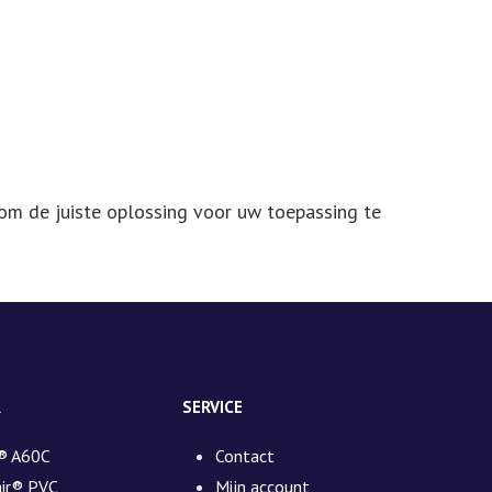
 om de juiste oplossing voor uw toepassing te
R
SERVICE
® A60C
Contact
air® PVC
Mijn account