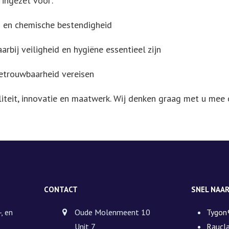
ingezet voor:
 en chemische bestendigheid
aarbij veiligheid en hygiëne essentieel zijn
etrouwbaarheid vereisen
liteit, innovatie en maatwerk. Wij denken graag met u mee
CONTACT
SNEL NAA
, en
Oude Molenmeent 10
Tygon
Unit 7
Raucl