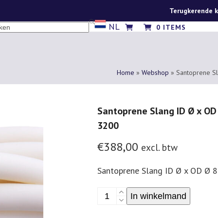
Terugkerende k
NL
CH
0 ITEMS
Home
»
Webshop
»
Santoprene Sl
Santoprene Slang ID Ø x OD
3200
€
388,00
excl. btw
Santoprene Slang ID Ø x OD Ø 
Santoprene
In winkelmand
Slang