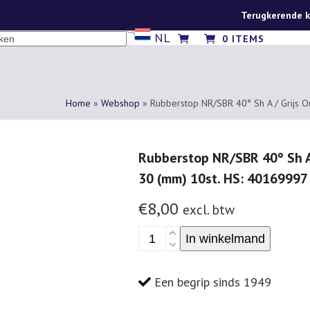
Terugkerende k
NL
CH
0 ITEMS
Home
»
Webshop
»
Rubberstop NR/SBR 40° Sh A / Grijs 
Rubberstop NR/SBR 40° Sh A 
30 (mm) 10st. HS: 40169997
€
8,00
excl. btw
Rubberstop
In winkelmand
NR/SBR
40°
Een begrip sinds 1949
Sh