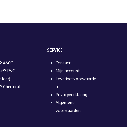
R
SERVICE
® A60C
Contact
air® PVC
Mijn account
elder)
Leveringsvoorwaarde
® Chemical
n
Privacyverklaring
Algemene
voorwaarden