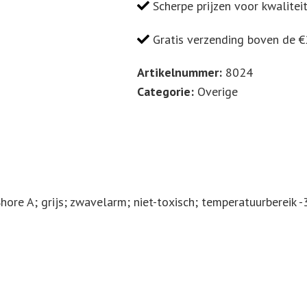
A
Scherpe prijzen voor kwalitei
/
Gratis verzending boven de 
Grijs
Onder
Artikelnummer:
8024
x
Categorie:
Overige
boven
x
hoogte
18
x
24
re A; grijs; zwavelarm; niet-toxisch; temperatuurbereik -3
x
30
(mm)
10st.
HS: