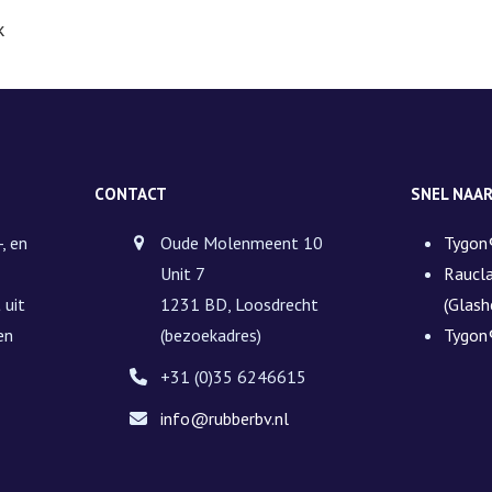
40169997
k
aantal
CONTACT
SNEL NAA
, en
Oude Molenmeent 10
Tygon
Unit 7
Raucl
 uit
1231 BD, Loosdrecht
(Glash
en
(bezoekadres)
Tygon
+31 (0)35 6246615
info@rubberbv.nl