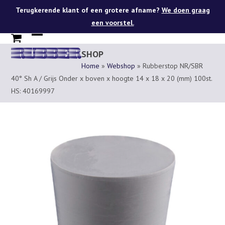
Skip
Terugkerende klant of een grotere afname?
We doen graag
to
een voorstel.
content
Open
Close
SHOP
mobile
mobile
Home
»
Webshop
»
Rubberstop NR/SBR
menu
menu
40° Sh A / Grijs Onder x boven x hoogte 14 x 18 x 20 (mm) 100st.
HS: 40169997