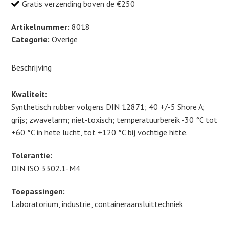
Grijs
Gratis verzending boven de €250
Onder
x
Artikelnummer:
8018
boven
Categorie:
Overige
x
hoogte
Beschrijving
14
x
Kwaliteit:
18
Synthetisch rubber volgens DIN 12871; 40 +/-5 Shore A;
x
grijs; zwavelarm; niet-toxisch; temperatuurbereik -30 °C tot
20
+60 °C in hete lucht, tot +120 °C bij vochtige hitte.
(mm)
100st.
Tolerantie:
HS:
DIN ISO 3302.1-M4
40169997
Toepassingen:
aantal
Laboratorium, industrie, containeraansluittechniek