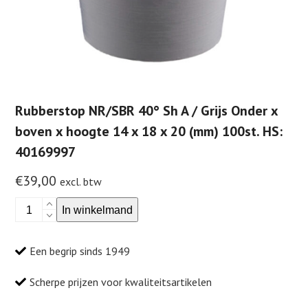
Rubberstop NR/SBR 40° Sh A / Grijs Onder x
boven x hoogte 14 x 18 x 20 (mm) 100st. HS:
40169997
€
39,00
excl. btw
Rubberstop
In winkelmand
NR/SBR
40°
Een begrip sinds 1949
Sh
A
Scherpe prijzen voor kwaliteitsartikelen
/