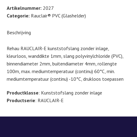
x
Artikelnummer:
2027
OD
Categorie:
Rauclair® PVC (Glashelder)
Ø
7
Beschrijving
x
11
Rehau RAUCLAIR-E kunststofslang zonder inlage,
(mm)
kleurloos, wanddikte 1mm, slang polyvinylchloride (PVC),
Rollengte
binnendiameter 2mm, buitendiameter 4mm, rollengte
100m
100m, max. mediumtemperatuur (continu) 60°C, min.
aantal
mediumtemperatuur (continu) -10°C, drukloos toepassen
Productklasse
: Kunststofslang zonder inlage
Productserie
: RAUCLAIR-E