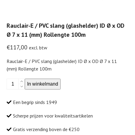
Rauclair-E / PVC slang (glashelder) ID Ø x OD
Ø 7 x 11 (mm) Rollengte 100m
€
117,00
excl. btw
Rauclair-E / PVC slang (glashelder) ID Ø x OD Ø 7 x 11
(mm) Rollengte 100m
Rauclair-
In winkelmand
E
/
Een begrip sinds 1949
PVC
slang
Scherpe prijzen voor kwaliteitsartikelen
(glashelder)
ID
Gratis verzending boven de €250
Ø