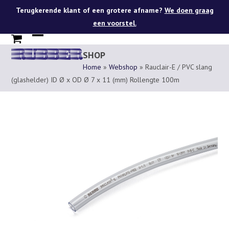
Skip
Terugkerende klant of een grotere afname?
We doen graag
to
een voorstel.
content
Open
Close
SHOP
mobile
mobile
Home
»
Webshop
»
Rauclair-E / PVC slang
menu
menu
(glashelder) ID Ø x OD Ø 7 x 11 (mm) Rollengte 100m