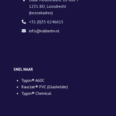
1231 BD, Loosdrecht
(bezoekadres)
+31 (0)35 6246615
info@rubberbv.nl
SNEL NAAR
Tygon® A60C
Rauclair® PVC (Glashelder)
Tygon® Chemical