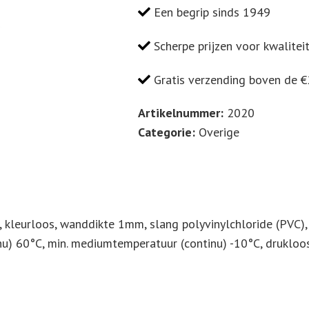
/
Een begrip sinds 1949
PVC
slang
Scherpe prijzen voor kwalitei
(glashelder)
Gratis verzending boven de 
ID
Ø
Artikelnummer:
2020
x
Categorie:
Overige
OD
Ø
6
x
10
 kleurloos, wanddikte 1mm, slang polyvinylchloride (PVC)
(mm)
u) 60°C, min. mediumtemperatuur (continu) -10°C, drukloo
Rollengte
100m
aantal