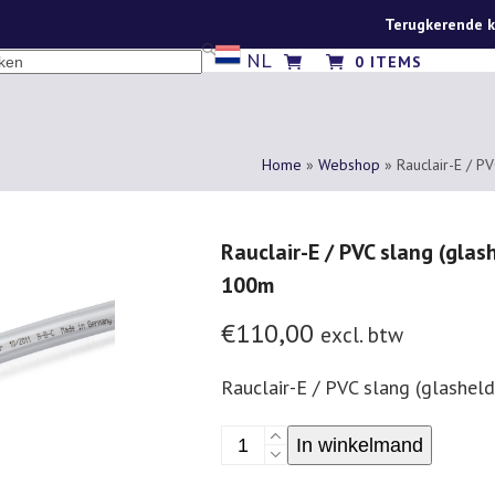
Terugkerende k
NL
CH
0 ITEMS
Home
»
Webshop
»
Rauclair-E / P
Rauclair-E / PVC slang (glas
100m
€
110,00
excl. btw
Rauclair-E / PVC slang (glashe
Rauclair-
In winkelmand
E