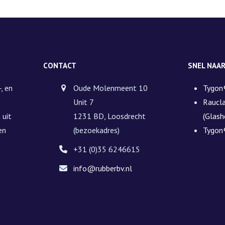
CONTACT
SNEL NAA
, en
Oude Molenmeent 10
Tygon
Unit 7
Raucl
 uit
1231 BD, Loosdrecht
(Glash
en
(bezoekadres)
Tygon
+31 (0)35 6246615
info@rubberbv.nl