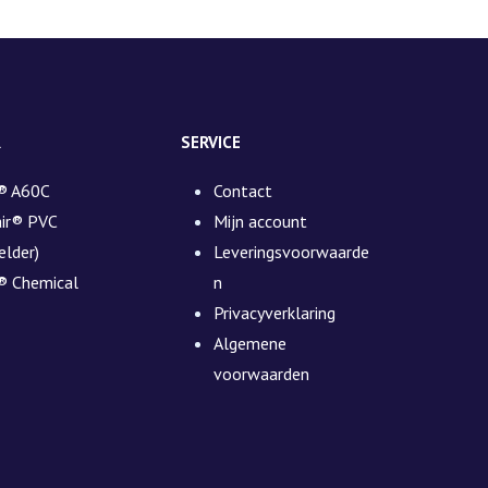
R
SERVICE
® A60C
Contact
air® PVC
Mijn account
elder)
Leveringsvoorwaarde
® Chemical
n
Privacyverklaring
Algemene
voorwaarden