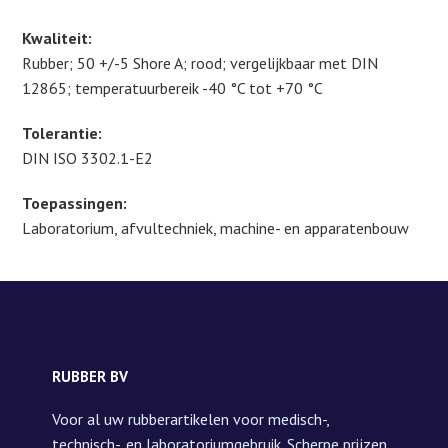
HS:
4009
Kwaliteit:
1100
Rubber; 50 +/-5 Shore A; rood; vergelijkbaar met DIN
aantal
12865; temperatuurbereik -40 °C tot +70 °C
Tolerantie:
DIN ISO 3302.1-E2
Toepassingen:
Laboratorium, afvultechniek, machine- en apparatenbouw
RUBBER BV
Voor al uw rubberartikelen voor medisch-,
technisch-, en laboratoriumgebruik. Scherpe prijzen,