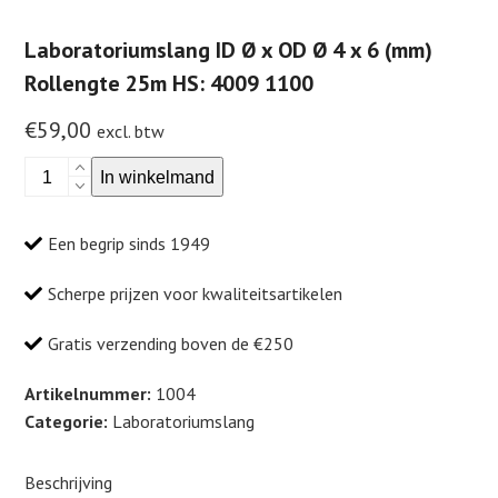
Laboratoriumslang ID Ø x OD Ø 4 x 6 (mm)
Rollengte 25m HS: 4009 1100
€
59,00
excl. btw
Laboratoriumslang
In winkelmand
ID
Ø
Een begrip sinds 1949
x
OD
Scherpe prijzen voor kwaliteitsartikelen
Ø
4
Gratis verzending boven de €250
x
6
Artikelnummer:
1004
(mm)
Categorie:
Laboratoriumslang
Rollengte
25m
Beschrijving