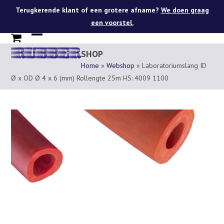
Skip
Terugkerende klant of een grotere afname?
We doen graag
to
een voorstel.
content
Open
Close
SHOP
mobile
mobile
Home
»
Webshop
»
Laboratoriumslang ID
menu
menu
Ø x OD Ø 4 x 6 (mm) Rollengte 25m HS: 4009 1100