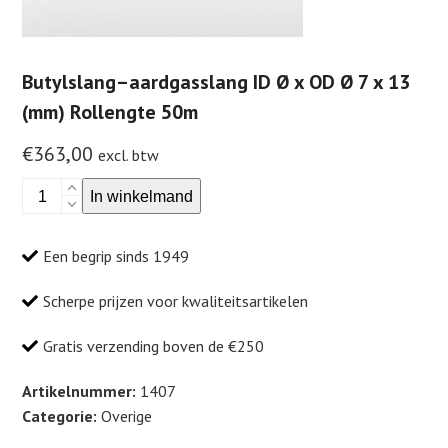
Butylslang–aardgasslang ID Ø x OD Ø 7 x 13
(mm) Rollengte 50m
€
363,00
excl. btw
Butylslang–
In winkelmand
aardgasslang
ID
Een begrip sinds 1949
Ø
x
Scherpe prijzen voor kwaliteitsartikelen
OD
Ø
Gratis verzending boven de €250
7
x
Artikelnummer:
1407
13
Categorie:
Overige
(mm)