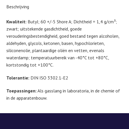
Rollengte
Beschrijving
50m
aantal
Kwaliteit:
Butyl; 60 +/-5 Shore A; Dichtheid = 1,4 g/cm³;
zwart; uitstekende gasdichtheid, goede
verouderingsbestendigheid, goed bestand tegen alcoholen,
aldehyden, glycols, ketonen, basen, hypochlorieten,
siliconenolie, plantaardige oliën en vetten, evenals
waterdamp; temperatuurbereik van -40°C tot +80°C,
kortstondig tot +100°C.
Tolerantie:
DIN ISO 3302.1-E2
Toepassingen:
Als gasslang in laboratoria, in de chemie of
in de apparatenbouw.