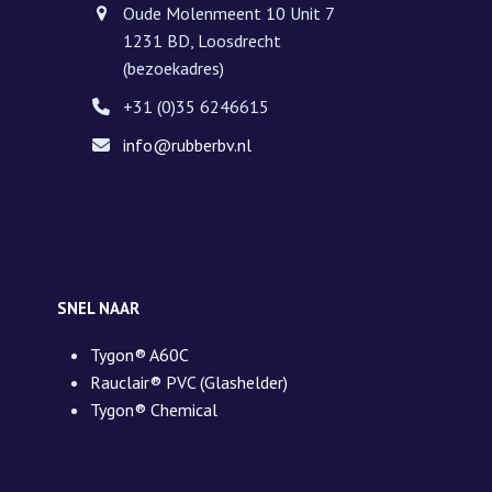
Oude Molenmeent 10 Unit 7
1231 BD, Loosdrecht
(bezoekadres)
+31 (0)35 6246615
info@rubberbv.nl
SNEL NAAR
Tygon® A60C
Rauclair® PVC (Glashelder)
Tygon® Chemical