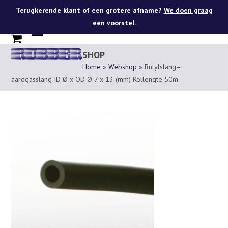
Skip
Terugkerende klant of een grotere afname?
We doen graag
to
een voorstel.
content
Open
Close
SHOP
mobile
mobile
Home
»
Webshop
»
Butylslang–
menu
menu
aardgasslang ID Ø x OD Ø 7 x 13 (mm) Rollengte 50m